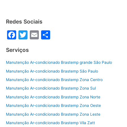
e
er
l
e
b
o
Redes Sociais
o
F
T
E
S
k
a
w
m
h
Serviços
c
itt
ai
ar
e
er
l
e
Manutenção Ar-condicionado Brastemp grande São Paulo
b
Manutenção Ar-condicionado Brastemp São Paulo
o
Manutenção Ar-condicionado Brastemp Zona Centro
o
Manutenção Ar-condicionado Brastemp Zona Sul
k
Manutenção Ar-condicionado Brastemp Zona Norte
Manutenção Ar-condicionado Brastemp Zona Oeste
Manutenção Ar-condicionado Brastemp Zona Leste
Manutenção Ar-condicionado Brastemp Vila Zatt