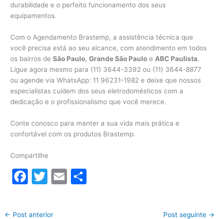
durabilidade e o perfeito funcionamento dos seus
equipamentos.
Com o Agendamento Brastemp, a assistência técnica que
você precisa está ao seu alcance, com atendimento em todos
os bairros de
São Paulo
,
Grande São Paulo
e
ABC Paulista
.
Ligue agora mesmo para (11) 3644-3392 ou (11) 3644-8877
ou agende via WhatsApp: 11 96231-1982 e deixe que nossos
especialistas cuidem dos seus eletrodomésticos com a
dedicação e o profissionalismo que você merece.
Conte conosco para manter a sua vida mais prática e
confortável com os produtos Brastemp.
Compartilhe
F
T
E
S
a
w
m
h
c
itt
ai
ar
←
Post anterior
Post seguinte
→