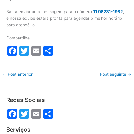
Basta enviar uma mensagem para o número
11 96231-1982
,
e nossa equipe estará pronta para agendar o melhor horário
para atendê-lo.
Compartilhe
F
T
E
S
a
w
m
h
c
itt
ai
ar
←
Post anterior
Post seguinte
→
e
er
l
e
b
o
Redes Sociais
o
F
T
E
S
k
a
w
m
h
Serviços
c
itt
ai
ar