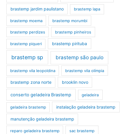
brastemp jardim paulistano
brastemp lapa
brastemp moema
brastemp morumbi
brastemp perdizes
brastemp pinheiros
brastemp pirituba
brastemp piqueri
brastemp sp
brastemp são paulo
brastemp vila leopoldina
brastemp vila olímpia
brastemp zona norte
brooklin novo
conserto geladeira Brastemp
geladeira
instalação geladeira brastemp
geladeira brastemp
manutenção geladeira brastemp
reparo geladeira brastemp
sac brastemp