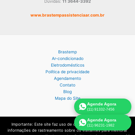
Dúvidas:
11 3644-3392
www.brastempassistenciaar.com.br
Brastemp
Ar-condicionado
Eletrodomésticos
Política de privacidade
Agendamento
Contato
Blog
Mapa do Site
Agende Agora
(11) 91332-7456
Agende Agora
Importante: Este site faz uso de cookies que podem conter
(11) 96231-1982
Copyright © 2026 Assistência Técnica Brastemp em São Paulo |
informações de rastreamento sobre os visitantes para melhorar
Criado por:
Página de Venda
.