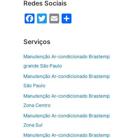
Redes Sociais
F
T
E
S
a
w
m
h
c
itt
ai
ar
Serviços
e
er
l
e
b
Manutenção Ar-condicionado Brastemp
o
grande São Paulo
o
Manutenção Ar-condicionado Brastemp
k
São Paulo
Manutenção Ar-condicionado Brastemp
Zona Centro
Manutenção Ar-condicionado Brastemp
Zona Sul
Manutenção Ar-condicionado Brastemp