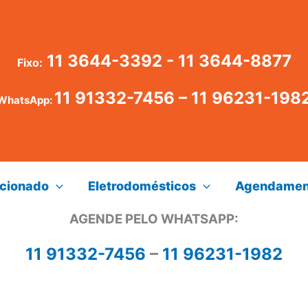
11 3644-3392 - 11 3644-8877
Fixo:
11 91332-7456
–
11 96231-198
WhatsApp:
icionado
Eletrodomésticos
Agendamen
AGENDE PELO WHATSAPP:
11 91332-7456
–
11 96231-1982