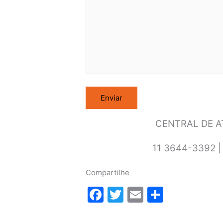
CENTRAL DE 
11 3644-3392 |
Compartilhe
F
T
E
S
a
w
m
h