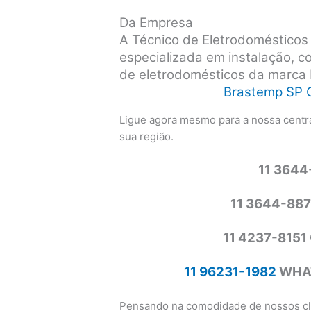
Da Empresa
A Técnico de Eletrodoméstico
especializada em instalação, 
de eletrodomésticos da marca
Brastemp SP 
Ligue agora mesmo para a nossa centra
sua região.
11 364
11 3644-88
11 4237-815
11 96231-1982
WHAT
Pensando na comodidade de nossos cli