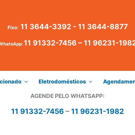
11 3644-3392 - 11 3644-8877
Fixo:
11 91332-7456
–
11 96231-198
WhatsApp:
icionado
Eletrodomésticos
Agendamen
AGENDE PELO WHATSAPP:
11 91332-7456
–
11 96231-1982