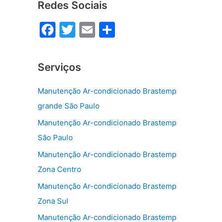
Redes Sociais
F
T
E
S
a
w
m
h
c
itt
ai
ar
Serviços
e
er
l
e
b
Manutenção Ar-condicionado Brastemp
o
grande São Paulo
o
Manutenção Ar-condicionado Brastemp
k
São Paulo
Manutenção Ar-condicionado Brastemp
Zona Centro
Manutenção Ar-condicionado Brastemp
Zona Sul
Manutenção Ar-condicionado Brastemp