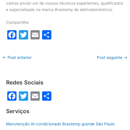
vamos enviar um de nossos técnicos experientes, qualificados
e especializado na marca Brastemp de eletrodomésticos.
Compartilhe
F
T
E
S
a
w
m
h
c
itt
ai
ar
←
Post anterior
Post seguinte
→
e
er
l
e
b
o
Redes Sociais
o
F
T
E
S
k
a
w
m
h
Serviços
c
itt
ai
ar
e
er
l
e
Manutenção Ar-condicionado Brastemp grande São Paulo