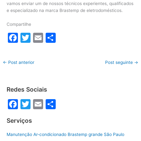
vamos enviar um de nossos técnicos experientes, qualificados
e especializado na marca Brastemp de eletrodomésticos.
Compartilhe
F
T
E
S
a
w
m
h
c
itt
ai
ar
←
Post anterior
Post seguinte
→
e
er
l
e
b
o
Redes Sociais
o
F
T
E
S
k
a
w
m
h
Serviços
c
itt
ai
ar
e
er
l
e
Manutenção Ar-condicionado Brastemp grande São Paulo