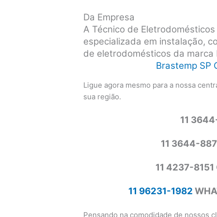
Da Empresa
A Técnico de Eletrodoméstico
especializada em instalação, 
de eletrodomésticos da marca
Brastemp SP 
Ligue agora mesmo para a nossa centra
sua região.
11 364
11 3644-88
11 4237-815
11 96231-1982
WHAT
Pensando na comodidade de nossos cli