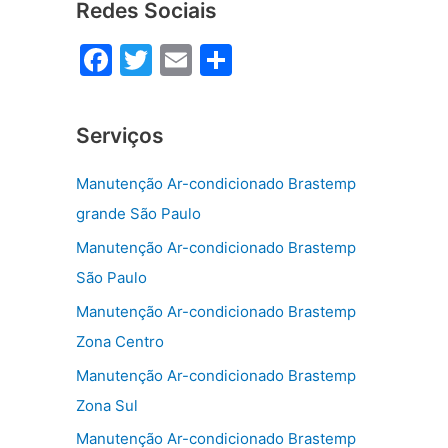
Redes Sociais
F
T
E
S
a
w
m
h
c
itt
ai
ar
Serviços
e
er
l
e
b
Manutenção Ar-condicionado Brastemp
o
grande São Paulo
o
Manutenção Ar-condicionado Brastemp
k
São Paulo
Manutenção Ar-condicionado Brastemp
Zona Centro
Manutenção Ar-condicionado Brastemp
Zona Sul
Manutenção Ar-condicionado Brastemp