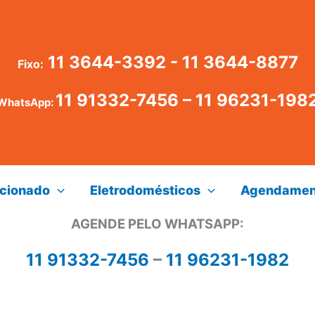
11 3644-3392 - 11 3644-8877
Fixo:
11 91332-7456
–
11 96231-198
WhatsApp:
icionado
Eletrodomésticos
Agendamen
AGENDE PELO WHATSAPP:
11 91332-7456
–
11 96231-1982