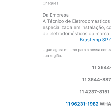
Cheques
Da Empresa
A Técnico de Eletrodoméstico
especializada em instalação, 
de eletrodomésticos da marca
Brastemp SP 
Ligue agora mesmo para a nossa centra
sua região.
11 364
11 3644-88
11 4237-815
11 96231-1982
WHAT