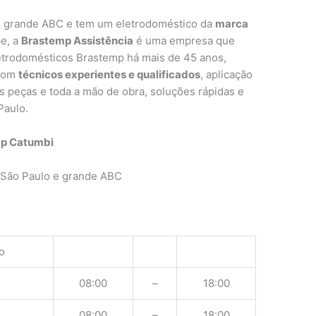
e grande ABC e tem um eletrodoméstico da
marca
e, a
Brastemp Assistência
é uma empresa que
letrodomésticos Brastemp há mais de 45 anos,
 com
técnicos experientes e qualificados
, aplicação
as peças e toda a mão de obra, soluções rápidas e
Paulo.
mp Catumbi
 São Paulo e grande ABC
o
08:00
–
18:00
08:00
–
18:00