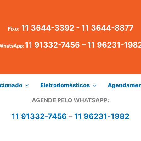
11 3644-3392 - 11 3644-8877
Fixo:
11 91332-7456
–
11 96231-198
WhatsApp:
icionado
Eletrodomésticos
Agendamen
AGENDE PELO WHATSAPP:
11 91332-7456
–
11 96231-1982