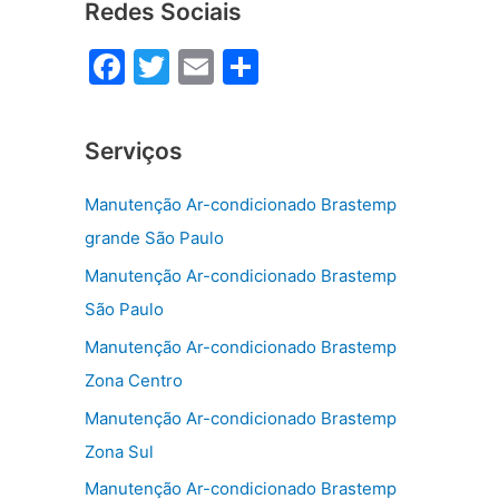
Redes Sociais
F
T
E
S
a
w
m
h
c
itt
ai
ar
Serviços
e
er
l
e
b
Manutenção Ar-condicionado Brastemp
o
grande São Paulo
o
Manutenção Ar-condicionado Brastemp
k
São Paulo
Manutenção Ar-condicionado Brastemp
Zona Centro
Manutenção Ar-condicionado Brastemp
Zona Sul
Manutenção Ar-condicionado Brastemp