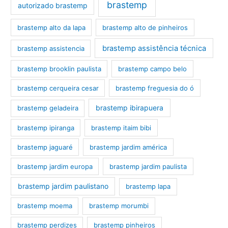
brastemp
autorizado brastemp
brastemp alto da lapa
brastemp alto de pinheiros
brastemp assistência técnica
brastemp assistencia
brastemp brooklin paulista
brastemp campo belo
brastemp cerqueira cesar
brastemp freguesia do ó
brastemp ibirapuera
brastemp geladeira
brastemp ipiranga
brastemp itaim bibi
brastemp jaguaré
brastemp jardim américa
brastemp jardim europa
brastemp jardim paulista
brastemp jardim paulistano
brastemp lapa
brastemp moema
brastemp morumbi
brastemp perdizes
brastemp pinheiros