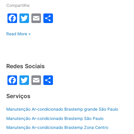
Compartilhe
F
T
E
S
a
w
m
h
Técnico
c
itt
ai
ar
Read More »
de
e
er
l
e
Eletrodomésticos
b
Brastemp
grande
o
Redes Sociais
Abc
o
F
T
E
S
k
a
w
m
h
Serviços
c
itt
ai
ar
e
er
l
e
Manutenção Ar-condicionado Brastemp grande São Paulo
b
Manutenção Ar-condicionado Brastemp São Paulo
o
Manutenção Ar-condicionado Brastemp Zona Centro