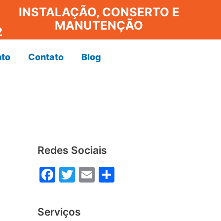
INSTALAÇÃO, CONSERTO E
MANUTENÇÃO
2
to
Contato
Blog
Redes Sociais
F
T
E
S
a
w
m
h
c
itt
ai
ar
Serviços