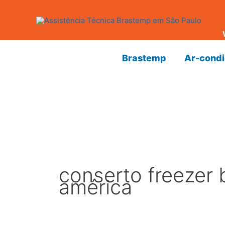
Ir
para
o
conteúdo
Brastemp
Ar-cond
conserto freezer 
américa