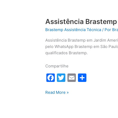
Assistência Brastemp
Brastemp Assistência Técnica
/ Por
Br
Assistência Brastemp em Jardim Americ
pelo WhatsApp Brastemp em São Paulo:
qualificados Brastemp.
Compartilhe
F
T
E
S
a
w
m
h
c
itt
ai
ar
Assistência
Read More »
Brastemp
e
er
l
e
em
b
Jardim
America