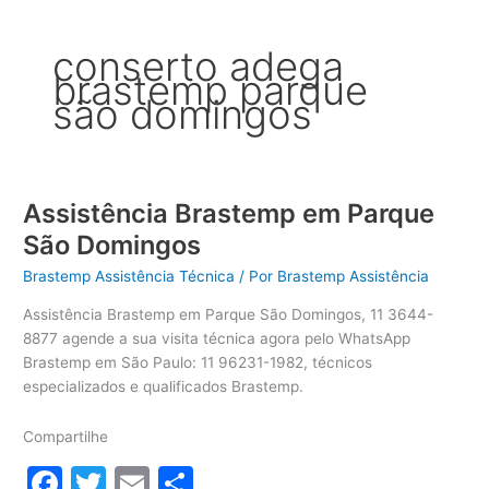
conserto adega
brastemp parque
são domingos
Assistência Brastemp em Parque
São Domingos
Brastemp Assistência Técnica
/ Por
Brastemp Assistência
Assistência Brastemp em Parque São Domingos, 11 3644-
8877 agende a sua visita técnica agora pelo WhatsApp
Brastemp em São Paulo: 11 96231-1982, técnicos
especializados e qualificados Brastemp.
Compartilhe
F
T
E
S