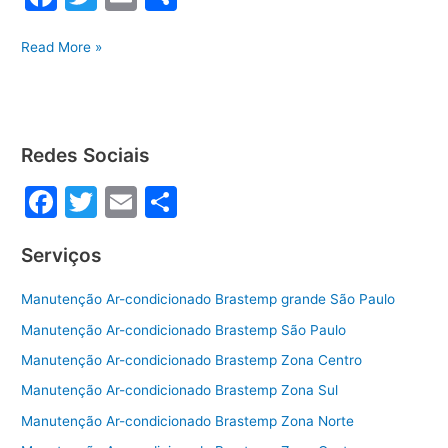
a
w
m
h
Assistência
c
itt
ai
ar
Read More »
Brastemp
e
er
l
e
em
b
Parque
São
o
Redes Sociais
Domingos
o
F
T
E
S
k
a
w
m
h
Serviços
c
itt
ai
ar
e
er
l
e
Manutenção Ar-condicionado Brastemp grande São Paulo
b
Manutenção Ar-condicionado Brastemp São Paulo
o
Manutenção Ar-condicionado Brastemp Zona Centro
o
Manutenção Ar-condicionado Brastemp Zona Sul
k
Manutenção Ar-condicionado Brastemp Zona Norte