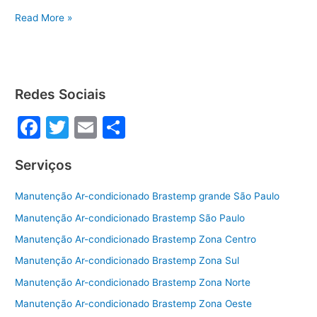
a
w
m
h
Assistência
c
itt
ai
ar
Read More »
Brastemp
e
er
l
e
em
b
Rio
Grande
o
Redes Sociais
da
o
Serra
F
T
E
S
k
a
w
m
h
Serviços
c
itt
ai
ar
e
er
l
e
Manutenção Ar-condicionado Brastemp grande São Paulo
b
Manutenção Ar-condicionado Brastemp São Paulo
o
Manutenção Ar-condicionado Brastemp Zona Centro
o
Manutenção Ar-condicionado Brastemp Zona Sul
k
Manutenção Ar-condicionado Brastemp Zona Norte
Manutenção Ar-condicionado Brastemp Zona Oeste