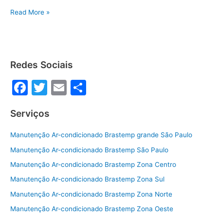
a
w
m
h
Assistência
c
itt
ai
ar
Read More »
Brastemp
e
er
l
e
em
b
Quarta
Parada
o
Redes Sociais
o
F
T
E
S
k
a
w
m
h
Serviços
c
itt
ai
ar
e
er
l
e
Manutenção Ar-condicionado Brastemp grande São Paulo
b
Manutenção Ar-condicionado Brastemp São Paulo
o
Manutenção Ar-condicionado Brastemp Zona Centro
o
Manutenção Ar-condicionado Brastemp Zona Sul
k
Manutenção Ar-condicionado Brastemp Zona Norte
Manutenção Ar-condicionado Brastemp Zona Oeste