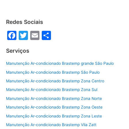
e
er
l
e
b
o
Redes Sociais
o
F
T
E
S
k
a
w
m
h
Serviços
c
itt
ai
ar
e
er
l
e
Manutenção Ar-condicionado Brastemp grande São Paulo
b
Manutenção Ar-condicionado Brastemp São Paulo
o
Manutenção Ar-condicionado Brastemp Zona Centro
o
Manutenção Ar-condicionado Brastemp Zona Sul
k
Manutenção Ar-condicionado Brastemp Zona Norte
Manutenção Ar-condicionado Brastemp Zona Oeste
Manutenção Ar-condicionado Brastemp Zona Leste
Manutenção Ar-condicionado Brastemp Vila Zatt