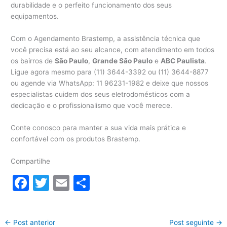
durabilidade e o perfeito funcionamento dos seus
equipamentos.
Com o Agendamento Brastemp, a assistência técnica que
você precisa está ao seu alcance, com atendimento em todos
os bairros de
São Paulo
,
Grande São Paulo
e
ABC Paulista
.
Ligue agora mesmo para (11) 3644-3392 ou (11) 3644-8877
ou agende via WhatsApp: 11 96231-1982 e deixe que nossos
especialistas cuidem dos seus eletrodomésticos com a
dedicação e o profissionalismo que você merece.
Conte conosco para manter a sua vida mais prática e
confortável com os produtos Brastemp.
Compartilhe
F
T
E
S
a
w
m
h
c
itt
ai
ar
←
Post anterior
Post seguinte
→