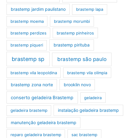
brastemp jardim paulistano
brastemp lapa
brastemp moema
brastemp morumbi
brastemp perdizes
brastemp pinheiros
brastemp pirituba
brastemp piqueri
brastemp sp
brastemp são paulo
brastemp vila leopoldina
brastemp vila olímpia
brastemp zona norte
brooklin novo
conserto geladeira Brastemp
geladeira
instalação geladeira brastemp
geladeira brastemp
manutenção geladeira brastemp
reparo geladeira brastemp
sac brastemp