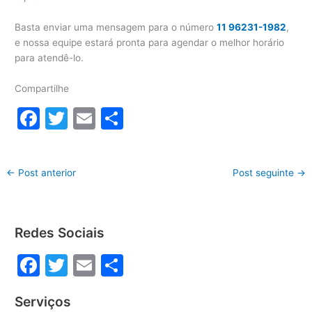
Basta enviar uma mensagem para o número
11 96231-1982
,
e nossa equipe estará pronta para agendar o melhor horário
para atendê-lo.
Compartilhe
F
T
E
S
a
w
m
h
c
itt
ai
ar
←
Post anterior
Post seguinte
→
e
er
l
e
b
o
Redes Sociais
o
F
T
E
S
k
a
w
m
h
Serviços
c
itt
ai
ar