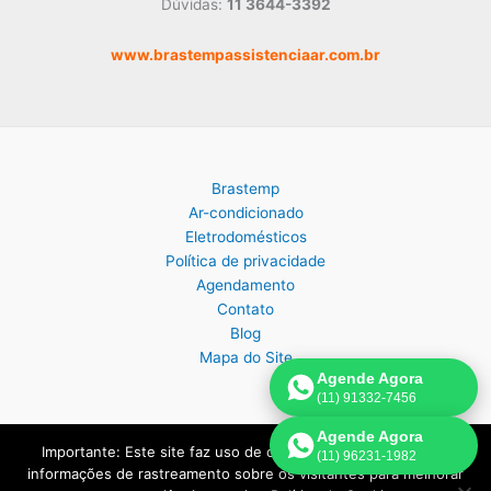
Dúvidas:
11 3644-3392
www.brastempassistenciaar.com.br
Brastemp
Ar-condicionado
Eletrodomésticos
Política de privacidade
Agendamento
Contato
Blog
Mapa do Site
Agende Agora
(11) 91332-7456
Agende Agora
Importante: Este site faz uso de cookies que podem conter
(11) 96231-1982
Copyright © 2026 Assistência Técnica Brastemp em São Paulo |
informações de rastreamento sobre os visitantes para melhorar
Criado por:
Página de Venda
.