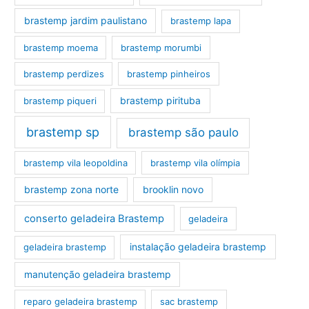
brastemp jardim paulistano
brastemp lapa
brastemp moema
brastemp morumbi
brastemp perdizes
brastemp pinheiros
brastemp pirituba
brastemp piqueri
brastemp sp
brastemp são paulo
brastemp vila leopoldina
brastemp vila olímpia
brastemp zona norte
brooklin novo
conserto geladeira Brastemp
geladeira
instalação geladeira brastemp
geladeira brastemp
manutenção geladeira brastemp
reparo geladeira brastemp
sac brastemp