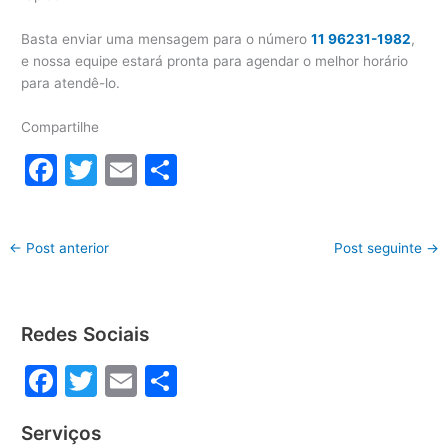
Basta enviar uma mensagem para o número
11 96231-1982
,
e nossa equipe estará pronta para agendar o melhor horário
para atendê-lo.
Compartilhe
F
T
E
S
a
w
m
h
c
itt
ai
ar
←
Post anterior
Post seguinte
→
e
er
l
e
b
o
Redes Sociais
o
F
T
E
S
k
a
w
m
h
Serviços
c
itt
ai
ar