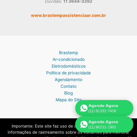
Dúvidas:
11 3644-3392
www.brastempassistenciaar.com.br
Brastemp
Ar-condicionado
Eletrodomésticos
Política de privacidade
Agendamento
Contato
Blog
Mapa do Site
Agende Agora
(11) 91332-7456
Agende Agora
Importante: Este site faz uso de cookies que podem conter
(11) 96231-1982
Copyright © 2026 Assistência Técnica Brastemp em São Paulo |
informações de rastreamento sobre os visitantes para melhorar
Criado por:
Página de Venda
.