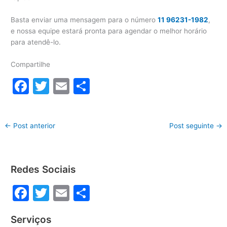
Basta enviar uma mensagem para o número
11 96231-1982
,
e nossa equipe estará pronta para agendar o melhor horário
para atendê-lo.
Compartilhe
F
T
E
S
a
w
m
h
c
itt
ai
ar
←
Post anterior
Post seguinte
→
e
er
l
e
b
o
Redes Sociais
o
F
T
E
S
k
a
w
m
h
Serviços
c
itt
ai
ar