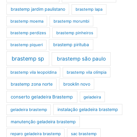
brastemp jardim paulistano
brastemp lapa
brastemp moema
brastemp morumbi
brastemp perdizes
brastemp pinheiros
brastemp pirituba
brastemp piqueri
brastemp sp
brastemp são paulo
brastemp vila leopoldina
brastemp vila olímpia
brastemp zona norte
brooklin novo
conserto geladeira Brastemp
geladeira
instalação geladeira brastemp
geladeira brastemp
manutenção geladeira brastemp
reparo geladeira brastemp
sac brastemp