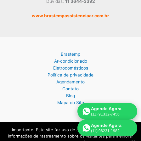
Dúvidas:
11 3644-3392
www.brastempassistenciaar.com.br
Brastemp
Ar-condicionado
Eletrodomésticos
Política de privacidade
Agendamento
Contato
Blog
Mapa do Site
Agende Agora
(11) 91332-7456
Agende Agora
Importante: Este site faz uso de cookies que podem conter
(11) 96231-1982
Copyright © 2026 Assistência Técnica Brastemp em São Paulo |
informações de rastreamento sobre os visitantes para melhorar
Criado por:
Página de Venda
.