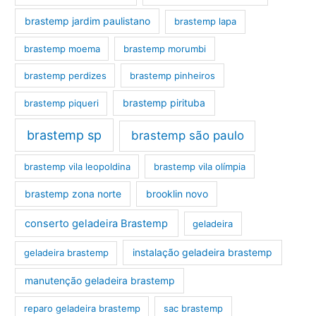
brastemp jardim paulistano
brastemp lapa
brastemp moema
brastemp morumbi
brastemp perdizes
brastemp pinheiros
brastemp pirituba
brastemp piqueri
brastemp sp
brastemp são paulo
brastemp vila leopoldina
brastemp vila olímpia
brastemp zona norte
brooklin novo
conserto geladeira Brastemp
geladeira
instalação geladeira brastemp
geladeira brastemp
manutenção geladeira brastemp
reparo geladeira brastemp
sac brastemp