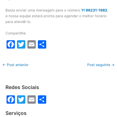
Basta enviar uma mensagem para o número
11 96231-1982
,
e nossa equipe estará pronta para agendar o melhor horário
para atendê-lo.
Compartilhe
F
T
E
S
a
w
m
h
c
itt
ai
ar
←
Post anterior
Post seguinte
→
e
er
l
e
b
o
Redes Sociais
o
F
T
E
S
k
a
w
m
h
Serviços
c
itt
ai
ar