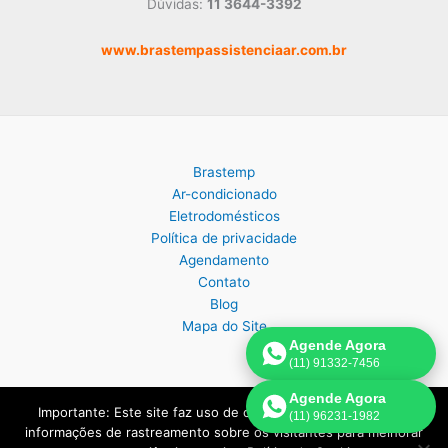
Dúvidas:
11 3644-3392
www.brastempassistenciaar.com.br
Brastemp
Ar-condicionado
Eletrodomésticos
Política de privacidade
Agendamento
Contato
Blog
Mapa do Site
Agende Agora
(11) 91332-7456
Agende Agora
Importante: Este site faz uso de cookies que podem conter
(11) 96231-1982
Copyright © 2026 Assistência Técnica Brastemp em São Paulo |
informações de rastreamento sobre os visitantes para melhorar
Criado por:
Página de Venda
.