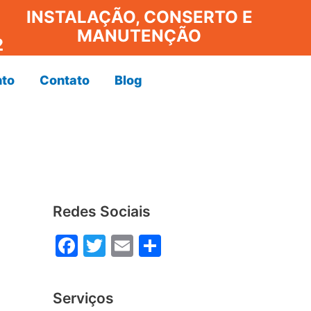
INSTALAÇÃO, CONSERTO E
MANUTENÇÃO
2
to
Contato
Blog
Redes Sociais
F
T
E
S
a
w
m
h
c
itt
ai
ar
Serviços