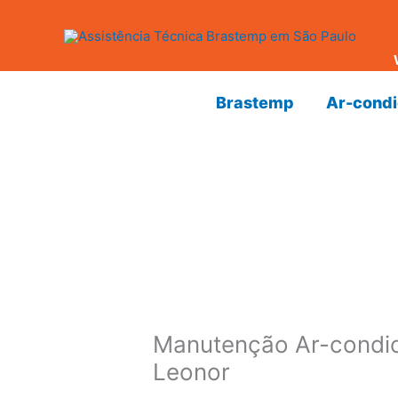
Ir
para
o
conteúdo
Brastemp
Ar-cond
Manutenção Ar-condi
Leonor