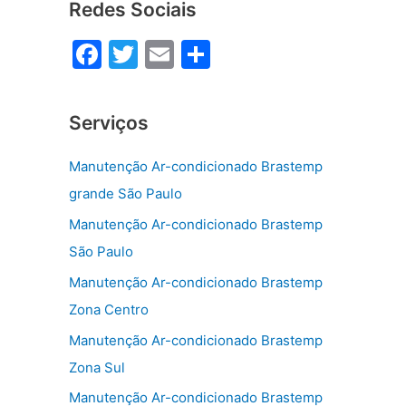
Redes Sociais
F
T
E
S
a
w
m
h
c
itt
ai
ar
Serviços
e
er
l
e
b
Manutenção Ar-condicionado Brastemp
o
grande São Paulo
o
Manutenção Ar-condicionado Brastemp
k
São Paulo
Manutenção Ar-condicionado Brastemp
Zona Centro
Manutenção Ar-condicionado Brastemp
Zona Sul
Manutenção Ar-condicionado Brastemp