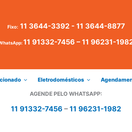
11 3644-3392 - 11 3644-8877
Fixo:
11 91332-7456
–
11 96231-198
WhatsApp:
icionado
Eletrodomésticos
Agendamen
AGENDE PELO WHATSAPP:
11 91332-7456
–
11 96231-1982