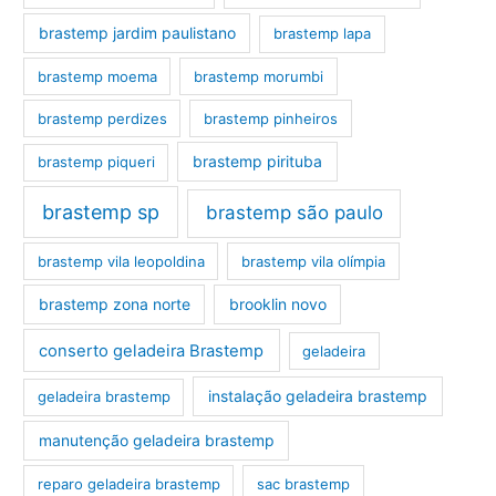
brastemp jardim paulistano
brastemp lapa
brastemp moema
brastemp morumbi
brastemp perdizes
brastemp pinheiros
brastemp pirituba
brastemp piqueri
brastemp sp
brastemp são paulo
brastemp vila leopoldina
brastemp vila olímpia
brastemp zona norte
brooklin novo
conserto geladeira Brastemp
geladeira
instalação geladeira brastemp
geladeira brastemp
manutenção geladeira brastemp
reparo geladeira brastemp
sac brastemp