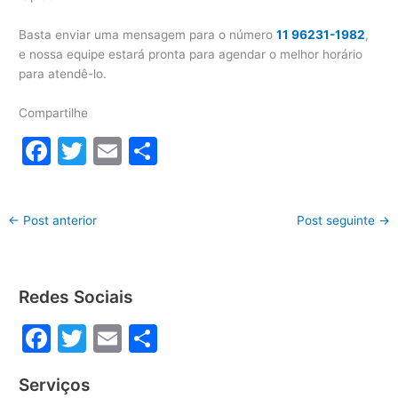
Basta enviar uma mensagem para o número
11 96231-1982
,
e nossa equipe estará pronta para agendar o melhor horário
para atendê-lo.
Compartilhe
F
T
E
S
a
w
m
h
c
itt
ai
ar
←
Post anterior
Post seguinte
→
e
er
l
e
b
o
Redes Sociais
o
F
T
E
S
k
a
w
m
h
Serviços
c
itt
ai
ar