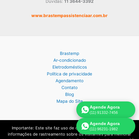
Dúvidas:
11 3644-3392
www.brastempassistenciaar.com.br
Brastemp
Ar-condicionado
Eletrodomésticos
Política de privacidade
Agendamento
Contato
Blog
Mapa do Site
Agende Agora
(11) 91332-7456
Agende Agora
Importante: Este site faz uso de cookies que podem conter
(11) 96231-1982
Copyright © 2026 Assistência Técnica Brastemp em São Paulo |
informações de rastreamento sobre os visitantes para melhorar
Criado por:
Página de Venda
.