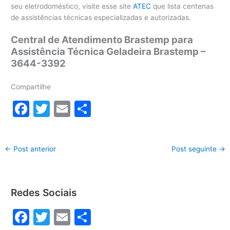
seu eletrodoméstico, visite esse site
ATEC
que lista centenas
de assistências técnicas especializadas e autorizadas.
Central de Atendimento Brastemp para
Assistência Técnica Geladeira Brastemp –
3644-3392
Compartilhe
F
T
E
S
a
w
m
h
c
itt
ai
ar
←
Post anterior
Post seguinte
→
e
er
l
e
b
o
Redes Sociais
o
F
T
E
S
k