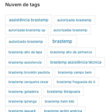
Nuvem de tags
assistência brastemp
autorizada brastemp
autorizada brastemp sp
autorizadas brastemp
brastemp
autorizado brastemp
brastemp alto da lapa
brastemp alto de pinheiros
brastemp assistência técnica
brastemp assistencia
brastemp brooklin paulista
brastemp campo belo
brastemp cerqueira cesar
brastemp freguesia do ó
brastemp ibirapuera
brastemp geladeira
brastemp ipiranga
brastemp itaim bibi
brastemp jaguaré
brastemp jardim américa