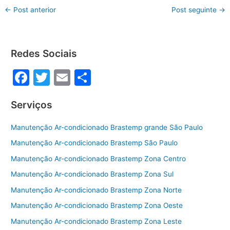
c
itt
ai
ar
←
Post anterior
Post seguinte
→
e
er
l
e
b
o
Redes Sociais
o
F
T
E
S
k
a
w
m
h
Serviços
c
itt
ai
ar
e
er
l
e
Manutenção Ar-condicionado Brastemp grande São Paulo
b
Manutenção Ar-condicionado Brastemp São Paulo
o
Manutenção Ar-condicionado Brastemp Zona Centro
o
Manutenção Ar-condicionado Brastemp Zona Sul
k
Manutenção Ar-condicionado Brastemp Zona Norte
Manutenção Ar-condicionado Brastemp Zona Oeste
Manutenção Ar-condicionado Brastemp Zona Leste