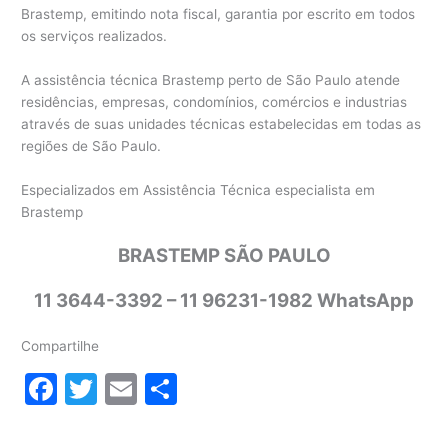
Brastemp, emitindo nota fiscal, garantia por escrito em todos
os serviços realizados.
A assistência técnica Brastemp perto de São Paulo atende
residências, empresas, condomínios, comércios e industrias
através de suas unidades técnicas estabelecidas em todas as
regiões de São Paulo.
Especializados em Assistência Técnica especialista em
Brastemp
BRASTEMP SÃO PAULO
11 3644-3392 – 11 96231-1982 WhatsApp
Compartilhe
F
T
E
S
a
w
m
h