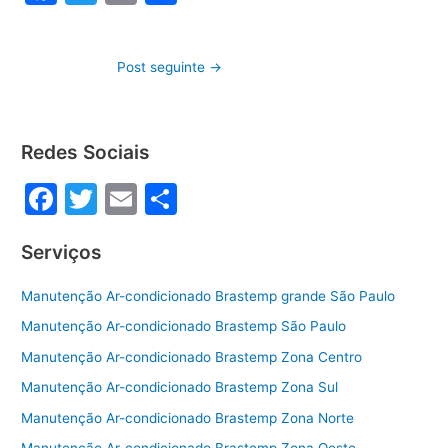
a
w
m
h
c
itt
ai
ar
Post seguinte
→
e
er
l
e
b
o
Redes Sociais
o
F
T
E
S
k
a
w
m
h
Serviços
c
itt
ai
ar
e
er
l
e
Manutenção Ar-condicionado Brastemp grande São Paulo
b
Manutenção Ar-condicionado Brastemp São Paulo
o
Manutenção Ar-condicionado Brastemp Zona Centro
o
Manutenção Ar-condicionado Brastemp Zona Sul
k
Manutenção Ar-condicionado Brastemp Zona Norte