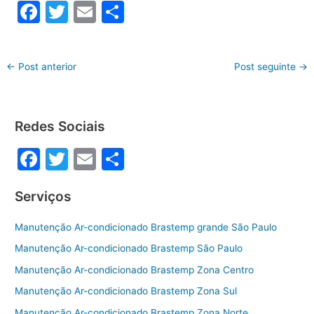
F
T
E
S
a
w
m
h
c
itt
ai
ar
←
Post anterior
Post seguinte
→
e
er
l
e
b
o
Redes Sociais
o
F
T
E
S
k
a
w
m
h
Serviços
c
itt
ai
ar
e
er
l
e
Manutenção Ar-condicionado Brastemp grande São Paulo
b
Manutenção Ar-condicionado Brastemp São Paulo
o
Manutenção Ar-condicionado Brastemp Zona Centro
o
Manutenção Ar-condicionado Brastemp Zona Sul
Manutenção Ar-condicionado Brastemp Zona Norte