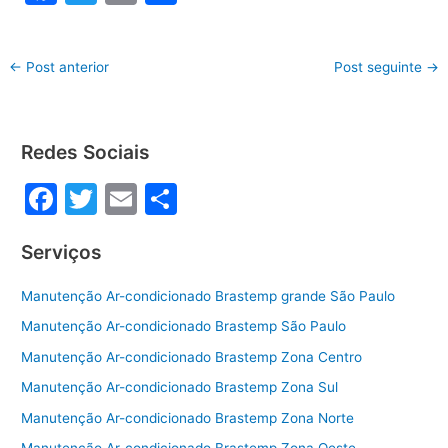
a
w
m
h
c
itt
ai
ar
←
Post anterior
Post seguinte
→
e
er
l
e
b
o
Redes Sociais
o
F
T
E
S
k
a
w
m
h
Serviços
c
itt
ai
ar
e
er
l
e
Manutenção Ar-condicionado Brastemp grande São Paulo
b
Manutenção Ar-condicionado Brastemp São Paulo
o
Manutenção Ar-condicionado Brastemp Zona Centro
o
Manutenção Ar-condicionado Brastemp Zona Sul
k
Manutenção Ar-condicionado Brastemp Zona Norte