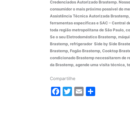
Credenciados Autorizado Brastemp. Nossos
consumidor o mais próximo possível do m
Assistência Técnica Autorizada Brastemp, 
ferramentas especificas e SAC – Central d
toda região metropolitana de São Paulo, 
Se o seu Eletrodoméstico Brastemp, máqui
Brastemp, refrigerador Side by Side Bras
Brastemp, Fogão Brastemp, Cooktop Brast
condicionado Brastemp necessitarem de rep
da Brastemp, agende uma visita técnica, t
Compartilhe
F
T
E
S
a
w
m
h
c
itt
ai
ar
e
er
l
e
b