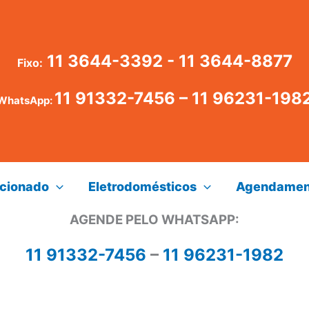
11 3644-3392 - 11 3644-8877
Fixo:
11 91332-7456
–
11 96231-198
WhatsApp:
icionado
Eletrodomésticos
Agendamen
AGENDE PELO WHATSAPP:
11 91332-7456
–
11 96231-1982