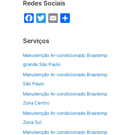
Redes Sociais
F
T
E
S
a
w
m
h
c
itt
ai
ar
Serviços
e
er
l
e
b
Manutenção Ar-condicionado Brastemp
o
grande São Paulo
o
Manutenção Ar-condicionado Brastemp
k
São Paulo
Manutenção Ar-condicionado Brastemp
Zona Centro
Manutenção Ar-condicionado Brastemp
Zona Sul
Manutenção Ar-condicionado Brastemp